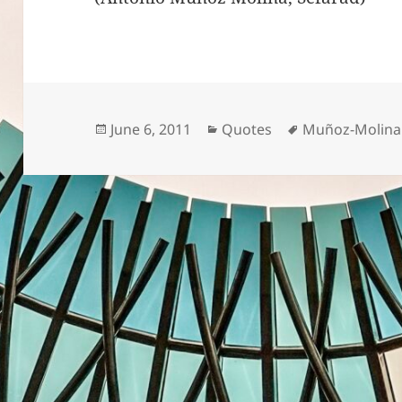
Posted
Categories
Tags
June 6, 2011
Quotes
Muñoz-Molina
on